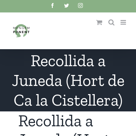
Skip
Facebook
Twitter
Instagram
to
content
Recollida a
Juneda (Hort de
Ca la Cistellera)
Recollida a