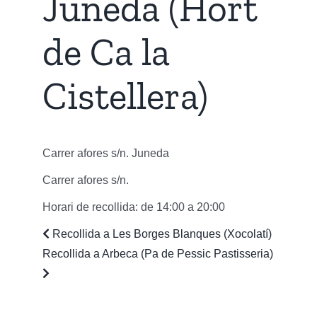
Juneda (Hort
de Ca la
Cistellera)
Carrer afores s/n. Juneda
Carrer afores s/n.
Horari de recollida: de 14:00 a 20:00
Navegació
Previous
Recollida a Les Borges Blanques (Xocolatí)
post:
Recollida a Arbeca (Pa de Pessic Pastisseria)
d'entrades
Next
post: